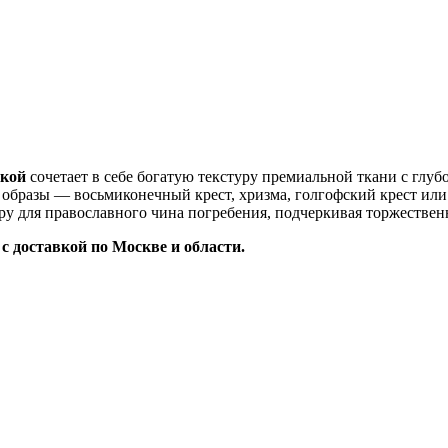
икой
сочетает в себе богатую текстуру премиальной ткани с глу
образы — восьмиконечный крест, хризма, голгофский крест ил
у для православного чина погребения, подчеркивая торжествен
 доставкой по Москве и области.