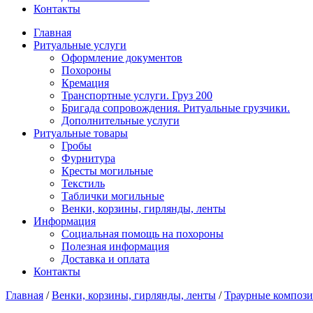
Контакты
Главная
Ритуальные услуги
Оформление документов
Похороны
Кремация
Транспортные услуги. Груз 200
Бригада сопровождения. Ритуальные грузчики.
Дополнительные услуги
Ритуальные товары
Гробы
Фурнитура
Кресты могильные
Текстиль
Таблички могильные
Венки, корзины, гирлянды, ленты
Информация
Социальная помощь на похороны
Полезная информация
Доставка и оплата
Контакты
Главная
/
Венки, корзины, гирлянды, ленты
/
Траурные композ